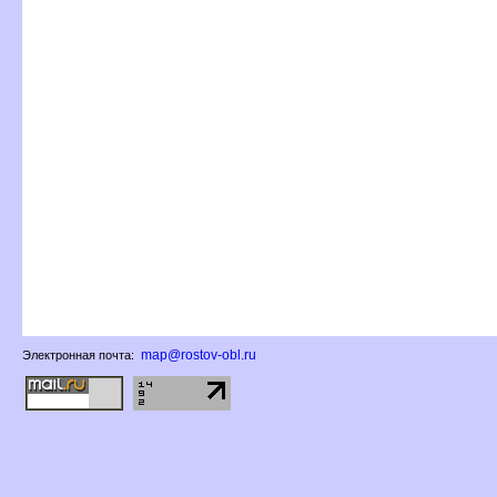
map@rostov-obl.ru
Электронная почта: