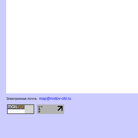
map@rostov-obl.ru
Электронная почта: