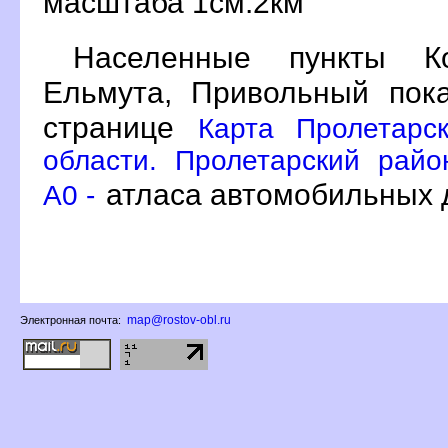
масштаба 1см:2км
Населенные пункты Ко
Ельмута, Привольный пок
странице
Карта Пролетарс
области. Пролетарский райо
атласа автомобильных д
A0 -
map@rostov-obl.ru
Электронная почта: