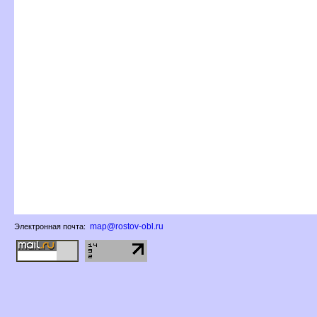
map@rostov-obl.ru
Электронная почта: