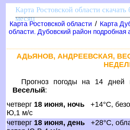
Карта Ростовской области скачать 
месяц
/
Карта Ростовской области
Карта Ду
области. Дубовский район подробная 
АДЬЯНОВ, АНДРЕЕВСКАЯ, ВЕ
НЕДЕЛ
Прогноз погоды на 14 дн
еселый
:
четвер
18 июня, ночь
+14°C, безоб
Ю,1 м/с
четвер
18 июня, день
+28°C, обла