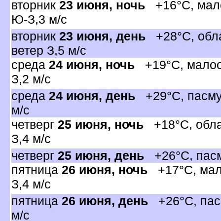
торник
23 июня, ночь
+16°C, мало
Ю-З,3 м/с
торник
23 июня, день
+28°C, обла
етер З,5 м/с
среда
24 июня, ночь
+19°C, малооб
З,2 м/с
среда
24 июня, день
+29°C, пасмур
м/с
четвер
25 июня, ночь
+18°C, облач
З,4 м/с
четвер
25 июня, день
+26°C, пасму
пятница
26 июня, ночь
+17°C, мало
З,4 м/с
пятница
26 июня, день
+26°C, пасм
м/с