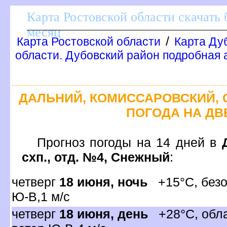
Карта Ростовской области скачать 
месяц
/
Карта Ростовской области
Карта Ду
области. Дубовский район подробная 
ДАЛЬНИЙ, КОМИССАРОВСКИЙ, С
ПОГОДА НА ДВ
Прогноз погоды на 14 дней
схп., отд. №4, Снежный
:
четвер
18 июня, ночь
+15°C, безоб
Ю-В,1 м/с
четвер
18 июня, день
+28°C, обла