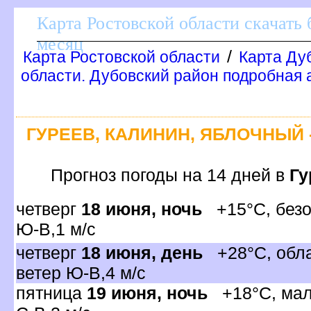
Карта Ростовской области скачать 
месяц
/
Карта Ростовской области
Карта Ду
области. Дубовский район подробная 
ГУРЕЕВ, КАЛИНИН, ЯБЛОЧНЫЙ 
Прогноз погоды на 14 дней
Гу
четвер
18 июня, ночь
+15°C, безоб
Ю-В,1 м/с
четвер
18 июня, день
+28°C, обла
етер Ю-В,4 м/с
пятница
19 июня, ночь
+18°C, мало