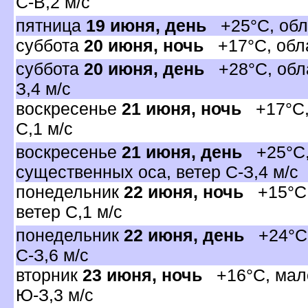
С-В,2 м/с
пятница
19 июня, день
+25°C, обла
суббота
20 июня, ночь
+17°C, облач
суббота
20 июня, день
+28°C, обла
З,4 м/с
оскресенье
21 июня, ночь
+17°C, 
С,1 м/с
оскресенье
21 июня, день
+25°C, 
существенных оса, ветер С-З,4 м/с
понедельник
22 июня, ночь
+15°C, 
етер С,1 м/с
понедельник
22 июня, день
+24°C, 
С-З,6 м/с
торник
23 июня, ночь
+16°C, мало
Ю-З,3 м/с