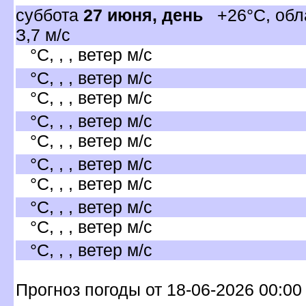
суббота
27 июня, день
+26°C, обла
З,7 м/с
°C, , , ветер м/с
°C, , , ветер м/с
°C, , , ветер м/с
°C, , , ветер м/с
°C, , , ветер м/с
°C, , , ветер м/с
°C, , , ветер м/с
°C, , , ветер м/с
°C, , , ветер м/с
°C, , , ветер м/с
Прогноз погоды от 18-06-2026 00:00