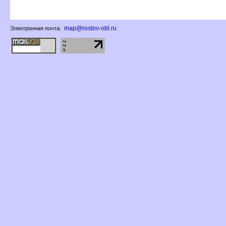
map@rostov-obl.ru
Электронная почта: