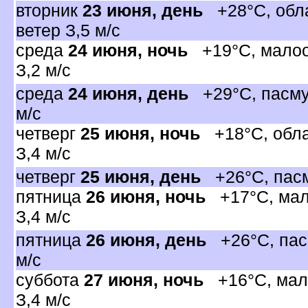
торник
23 июня, день
+28°C, обла
етер З,5 м/с
среда
24 июня, ночь
+19°C, малооб
З,2 м/с
среда
24 июня, день
+29°C, пасмур
м/с
четвер
25 июня, ночь
+18°C, облач
З,4 м/с
четвер
25 июня, день
+26°C, пасму
пятница
26 июня, ночь
+17°C, мало
З,4 м/с
пятница
26 июня, день
+26°C, пасм
м/с
суббота
27 июня, ночь
+16°C, мало
З,4 м/с