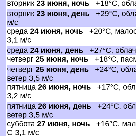
торник
23 июня, ночь
+18°C, обла
торник
23 июня, день
+29°C, облач
м/с
среда
24 июня, ночь
+20°C, малооб
З,1 м/с
среда
24 июня, день
+27°C, облачно
четвер
25 июня, ночь
+18°C, пасму
четвер
25 июня, день
+24°C, обла
етер З,5 м/с
пятница
26 июня, ночь
+17°C, обла
З,2 м/с
пятница
26 июня, день
+24°C, обл
етер З,5 м/с
суббота
27 июня, ночь
+16°C, мало
С-З,1 м/с