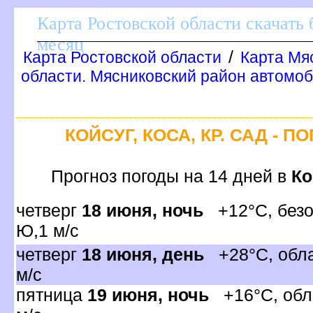
Карта Ростовской области скачать 
месяц
/
Карта Ростовской области
Карта Мя
области. Мясниковский район автомоб
КОЙСУГ, КОСА, КР. САД - 
Прогноз погоды на 14 дней
Ко
четвер
18 июня, ночь
+12°C, безоб
Ю,1 м/с
четвер
18 июня, день
+28°C, облач
м/с
пятница
19 июня, ночь
+16°C, обла