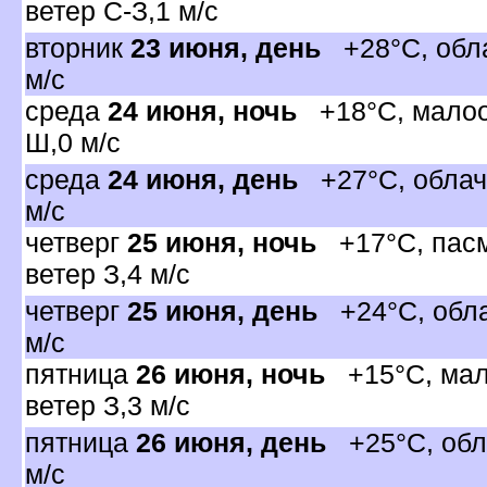
етер С-З,1 м/с
торник
23 июня, день
+28°C, облач
м/с
среда
24 июня, ночь
+18°C, малооб
Ш,0 м/с
среда
24 июня, день
+27°C, облачн
м/с
четвер
25 июня, ночь
+17°C, пасм
етер З,4 м/с
четвер
25 июня, день
+24°C, облач
м/с
пятница
26 июня, ночь
+15°C, мал
етер З,3 м/с
пятница
26 июня, день
+25°C, обла
м/с