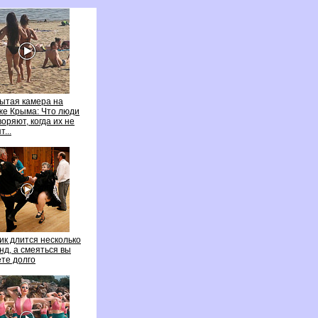
ытая камера на
же Крыма: Что люди
ряют, когда их не
...
ик длится несколько
нд, а смеяться вы
те долго