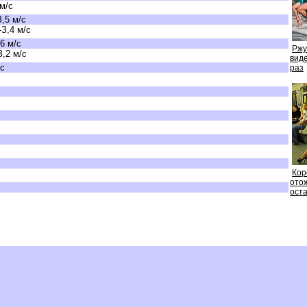
м/с
,5 м/с
З,4 м/с
6 м/с
Ржу
,2 м/с
иде
/с
раз
Кор
отож
ост