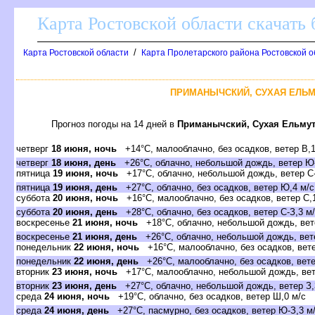
Карта Ростовской области скачать 
/
Карта Ростовской области
Карта Пролетарского района Ростовской о
ПРИМАНЫЧСКИЙ, СУХАЯ ЕЛЬМУ
Прогноз погоды на 14 дней
Приманычский, Сухая Ельму
четвер
18 июня, ночь
+14°C, малооблачно, без осадков, ветер В,1
четвер
18 июня, день
+26°C, облачно, небольшой дождь, ветер Ю-
пятница
19 июня, ночь
+17°C, облачно, небольшой дождь, ветер С-
пятница
19 июня, день
+27°C, облачно, без осадков, ветер Ю,4 м/с
суббота
20 июня, ночь
+16°C, малооблачно, без осадков, ветер С,
суббота
20 июня, день
+28°C, облачно, без осадков, ветер С-З,3 м
оскресенье
21 июня, ночь
+18°C, облачно, небольшой дождь, вете
оскресенье
21 июня, день
+26°C, облачно, небольшой дождь, вете
понедельник
22 июня, ночь
+16°C, малооблачно, без осадков, вете
понедельник
22 июня, день
+26°C, малооблачно, без осадков, вете
торник
23 июня, ночь
+17°C, малооблачно, небольшой дождь, вет
торник
23 июня, день
+27°C, облачно, небольшой дождь, ветер З,
среда
24 июня, ночь
+19°C, облачно, без осадков, ветер Ш,0 м/с
среда
24 июня, день
+27°C, пасмурно, без осадков, ветер Ю-З,3 м